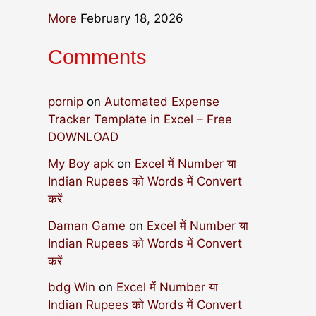
More
February 18, 2026
Comments
pornip
on
Automated Expense
Tracker Template in Excel – Free
DOWNLOAD
My Boy apk
on
Excel में Number या
Indian Rupees को Words में Convert
करें
Daman Game
on
Excel में Number या
Indian Rupees को Words में Convert
करें
bdg Win
on
Excel में Number या
Indian Rupees को Words में Convert