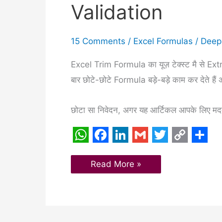
–
Validation
Trim
Formula
With
Vlookup
15 Comments
/
Excel Formulas
/
Deep
And
Data
Validation
Excel Trim Formula का यूज़ टेक्स्ट मै से Extr
बार छोटे-छोटे Formula बड़े-बड़े काम कर देते ह
छोटा सा निवेदन, अगर यह आर्टिकल आपके लिए मददगा
W
F
L
G
T
C
S
h
a
i
m
w
o
h
Read More »
a
c
n
a
i
p
a
t
e
k
i
t
y
r
s
b
e
l
t
L
e