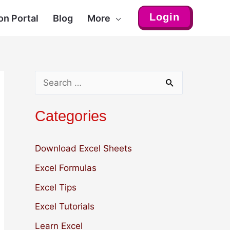
Login
on Portal
Blog
More
S
e
Categories
a
r
Download Excel Sheets
c
Excel Formulas
h
Excel Tips
f
Excel Tutorials
o
r
Learn Excel