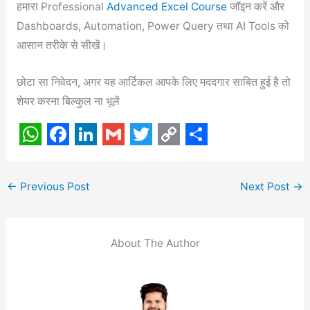
हमारा Professional
Advanced Excel Course
जॉइन करें और
Dashboards, Automation, Power Query तथा AI Tools को
आसान तरीके से सीखें।
छोटा सा निवेदन, अगर यह आर्टिकल आपके लिए मददगार साबित हुई है तो
शेयर करना बिल्कुल ना भूलें
W
F
L
G
T
C
S
h
a
i
m
w
o
h
←
Previous Post
Next Post
→
a
c
n
a
i
p
a
t
e
k
i
t
y
r
s
b
e
l
t
L
e
About The Author
A
o
d
e
i
p
o
I
r
n