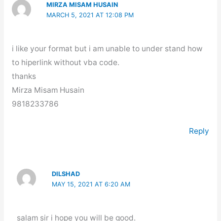
MIRZA MISAM HUSAIN
MARCH 5, 2021 AT 12:08 PM
i like your format but i am unable to under stand how
to hiperlink without vba code.
thanks
Mirza Misam Husain
9818233786
Reply
DILSHAD
MAY 15, 2021 AT 6:20 AM
salam sir i hope you will be good.