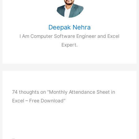
p
k
n
k
Deepak Nehra
I Am Computer Software Engineer and Excel
Expert.
74 thoughts on “Monthly Attendance Sheet in
Excel – Free Download”