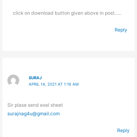
click on download button given above in post…..
Reply
SURAJ
APRIL 14, 2021 AT 1:16 AM
Sir plase send exel sheet
surajnag4u@gmail.com
Reply